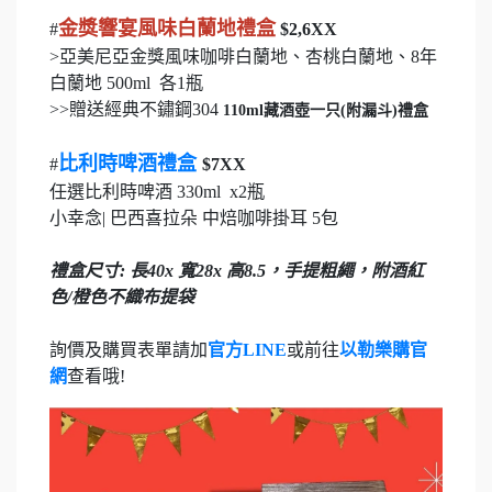
金獎響宴風味白蘭地禮盒
#
$2,6XX
>亞美尼亞金獎風味咖啡白蘭地、杏桃白蘭地、8年
白蘭地 500ml 各1瓶
>>贈送經典不鏽鋼304
110ml藏酒壺一只(附漏斗)禮盒
比利時啤酒禮盒
#
$7XX
任選比利時啤酒 330ml x2瓶
小幸念| 巴西喜拉朵 中焙咖啡掛耳 5包
禮盒尺寸: 長40x 寬28x 高8.5，手提粗繩，附酒紅
色/橙色不織布提袋
詢價及購買表單請加
官方LINE
或前往
以勒樂購官
網
查看哦!