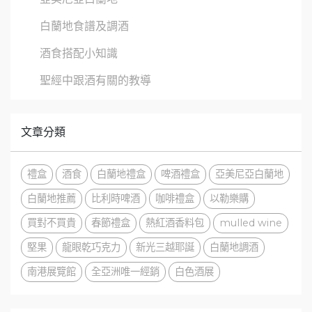
白蘭地食譜及調酒
酒食搭配小知識
聖經中跟酒有關的教導
文章分類
禮盒
酒食
白蘭地禮盒
啤酒禮盒
亞美尼亞白蘭地
白蘭地推薦
比利時啤酒
咖啡禮盒
以勒樂購
買對不買貴
春節禮盒
熱紅酒香料包
mulled wine
堅果
龍眼乾巧克力
新光三越耶誕
白蘭地調酒
南港展覽館
全亞洲唯一經銷
白色酒展