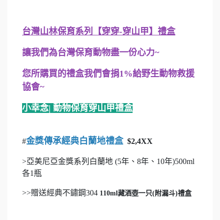
台灣山林保育系列【穿穿-穿山甲】禮盒
讓我們為台灣保育動物盡一份心力~
您所購買的禮盒我們會捐1%給野生動物救援
協會~
小幸念| 動物保育穿山甲禮盒
金獎傳承經典白蘭地禮盒
#
$2,4XX
>亞美尼亞金獎系列白蘭地 (5年、8年、10年)500ml
各1瓶
>>贈送經典不鏽鋼304
110ml藏酒壺一只(附漏斗)禮盒