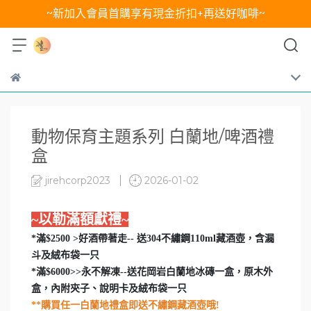
~新加入會員首購享有現金折扣+再送好咖啡~
動物保育主題系列 白蘭地/啤酒禮
盒
jirehcorp2023
2026-01-02
~以勒滿額獻禮~
*滿$2500 >好酒帶著走-- 送304不繡鋼110ml藏酒壺，含漏
斗及絨布袋一只
*滿$6000>>永不解凍--送花岡岩白蘭地冰磚一盒，原木外
盒，內附㚒子、說明卡及絨布袋一只
**購買任一白蘭地禮盒即送不繡鋼藏酒壺哦!